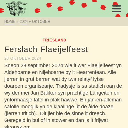
HOME
»
2024
»
OKTOBER
FRIESLAND
Ferslach Flaeijelfeest
28 OKTOBER 2024
Sneon 28 septimber 2024 wie it wer Flaeijelfeest yn
Aldehoarne en Nijehoarne by it Hearrenfean. Alle
jierren in grut barren wat dy twa relatyf lytse
doarpen organisearje. Tradysje is sa stadich oan de
wy der mei Jan Bakker syn prachtige Lângeiten en
ynformaasje tafel in plak hawwe. En jan-en-alleman
safolle mooglik yn de klaaiinge út de âlde doaze
(jierren tritich). Dit jier hie de sinne it dreech.
Geregeld in bui of in stower en dan is it frijwat
skrousk om …