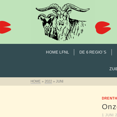
HOME LFNL
DE 6 REGIO`S
ZU
HOME
»
2022
»
JUNI
DRENT
Onz
1 JUNI 