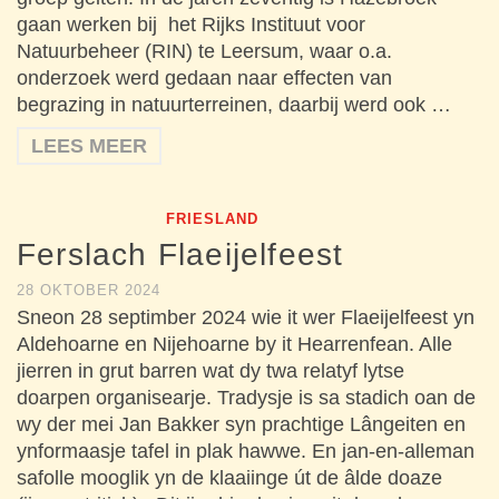
gaan werken bij het Rijks Instituut voor
Natuurbeheer (RIN) te Leersum, waar o.a.
onderzoek werd gedaan naar effecten van
begrazing in natuurterreinen, daarbij werd ook …
LEES MEER
FRIESLAND
Ferslach Flaeijelfeest
28 OKTOBER 2024
Sneon 28 septimber 2024 wie it wer Flaeijelfeest yn
Aldehoarne en Nijehoarne by it Hearrenfean. Alle
jierren in grut barren wat dy twa relatyf lytse
doarpen organisearje. Tradysje is sa stadich oan de
wy der mei Jan Bakker syn prachtige Lângeiten en
ynformaasje tafel in plak hawwe. En jan-en-alleman
safolle mooglik yn de klaaiinge út de âlde doaze