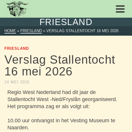
FRIESLAND
HOME
»
FRIESLAND
»
VERSLAG STALLENTOCHT 16 MEI 2026
FRIESLAND
Verslag Stallentocht
16 mei 2026
24 MEI 2026
Regio West Nederland had dit jaar de
Stallentocht West -Ned/Fryslân georganiseerd.
Het programma zag er als volgt uit:
10.00 uur ontvangst in het Vesting Museum te
Naarden.