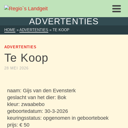
ADVERTENTIES
HOME
»
ADVERTENTIES
»
TE KOOP
ADVERTENTIES
Te Koop
28 MEI 2026
naam: Gijs van den Evensterk
geslacht van het dier: Bok
kleur: zwaabebo
geboortedatum: 30-3-2026
keuringsstatus: opgenomen in geboorteboek
prijs: € 50