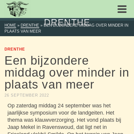
DRENTHE
HOME
»
DRENTHE
»
EEN BIJZONDERE MIDDAG OVER MINDER IN
PLAATS VAN MEER
DRENTHE
Een bijzondere
middag over minder in
plaats van meer
26 SEPTEMBER 2022
Op zaterdag middag 24 september was het
jaarlijkse symposium voor de landgeiten. Het
thema was klauwverzorging. Het vond plaats bij
Jaap Mekel in Ravenswoud, dat ligt net in